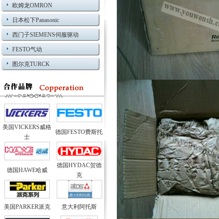
欧姆龙OMRON
日本松下Panasonic
西门子SIEMENS伺服驱动
FESTO气动
图尔克TURCK
美国VICKERS威格
德国FESTO费斯托
士
德国HYDAC贺德
德国HAWE哈威
克
美国PARKER派克
意大利阿托斯